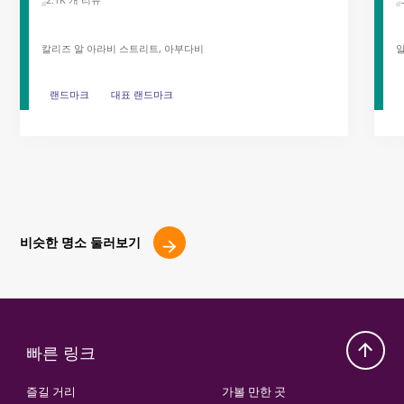
2.1K 개 리뷰
칼리즈 알 아라비 스트리트, 아부다비
알
랜드마크
랜드마크
대표 랜드마크
대표 랜드마크
비슷한 명소 둘러보기
빠른 링크
즐길 거리
가볼 만한 곳