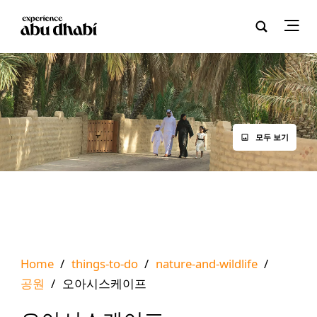
모두 보기
Home
/
things-to-do
/
nature-and-wildlife
/
공원
/
오아시스케이프