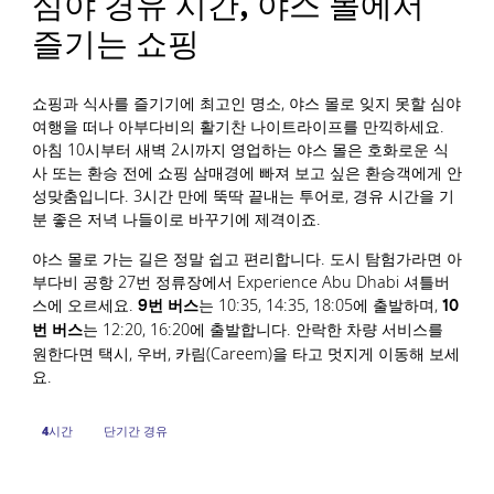
심야 경유 시간, 야스 몰에서
즐기는 쇼핑
쇼핑과 식사를 즐기기에 최고인 명소, 야스 몰로 잊지 못할 심야
여행을 떠나 아부다비의 활기찬 나이트라이프를 만끽하세요.
아침 10시부터 새벽 2시까지 영업하는 야스 몰은 호화로운 식
사 또는 환승 전에 쇼핑 삼매경에 빠져 보고 싶은 환승객에게 안
성맞춤입니다. 3시간 만에 뚝딱 끝내는 투어로, 경유 시간을 기
분 좋은 저녁 나들이로 바꾸기에 제격이죠.
야스 몰로 가는 길은 정말 쉽고 편리합니다. 도시 탐험가라면 아
부다비 공항 27번 정류장에서 Experience Abu Dhabi 셔틀버
스에 오르세요.
는 10:35, 14:35, 18:05에 출발하며,
9번 버스
10
는 12:20, 16:20에 출발합니다. 안락한 차량 서비스를
번 버스
원한다면 택시, 우버, 카림(Careem)을 타고 멋지게 이동해 보세
요.
4시간
단기간 경유