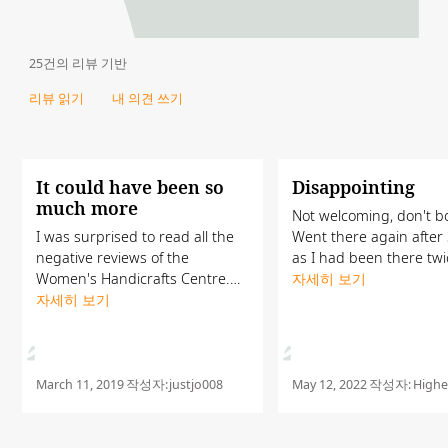
25건의 리뷰 기반
리뷰 읽기
내 의견 쓰기
It could have been so
Disappointing
much more
Not welcoming, don't b
I was surprised to read all the
Went there again after 
negative reviews of the
as I had been there twi
Women's Handicrafts Centre.
before and really enjoy
자세히 보기
Like others who reviewed the
자세히 보기
previous visits, what a
Centre, I too was really looking
disappointment. Was m
forward to visiting but I can't
feel unwelcome and...
say that we felt...
March 11, 2019
작성자:
justjo008
May 12, 2022
작성자:
Highe