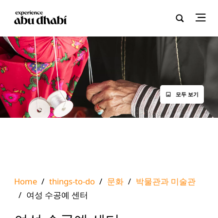
모두 보기
Home
/
things-to-do
/
문화
/
박물관과 미술관
/
여성 수공예 센터