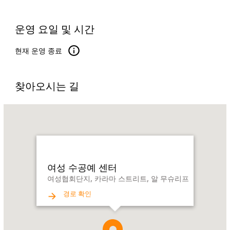
운영 요일 및 시간
현재 운영 종료
찾아오시는 길
Name:
여
성
수
공
예
여성 수공예 센터
센
여성협회단지, 카라마 스트리트, 알 무슈리프
터
경로 확인
Address:
여
성
협