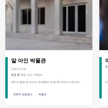
알 아인 박물관
운
226 개 리뷰
운영 중
종료 시간 7:00 pm
셰이크 술탄 빈 자이드 요새(동부 요새) 옆 마타프 스트리트
아
(Mathaf Street)
문화적 관광명소
문화적 관광명소
박물관
박물관