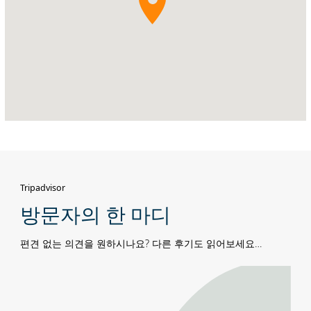
회
단
지,
카
라
마
스
트
리
트,
알
무
슈
Tripadvisor
리
방문자의 한 마디
프
편견 없는 의견을 원하시나요? 다른 후기도 읽어보세요…