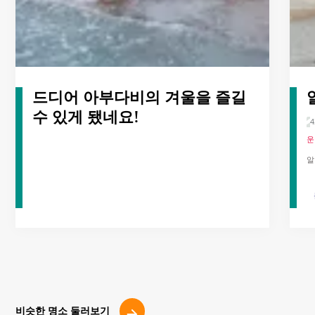
드디어 아부다비의 겨울을 즐길
수 있게 됐네요!
운
알
비슷한 명소 둘러보기