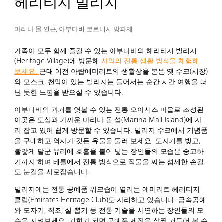
헤리티지 빌리지
마리나 몰 인근, 아부다비 코르니시 방파제
가족이 모두 함께 즐길 수 있는 아부다비의 헤리티지 빌리지
(Heritage Village)에 방문해
사막의 전통 생활 방식을 체험해
보세요.
근대 이전 아랍에미리트의 생활상을 본뜬 옛 수크(시장)
와 모스크, 천막이 있는 빌리지는 들어서는 순간 시간 여행을 떠
난 듯한 느낌을 받으실 수 있습니다.
아부다비의 과거를 엿볼 수 있는 전통 오아시스 마을로 조성된
이곳은 도심과 가까운 마리나 몰 섬(Marina Mall Island)에 자
리 잡고 있어 쉽게 방문할 수 있습니다. 빌리지 수크에서 기념품
을 구매하고 역사가 깃든 유물을 둘러 보세요. 도자기를 빚고,
빨갛게 달군 유리에 호흡을 불어 넣는 장인들의 모습은 숭고하
기까지 하며 베틀에서 전통 방식으로 직물을 짜는 섬세한 손길
도 눈길을 사로잡습니다.
빌리지에는 전통 공예품 워크숍이 열리는 에미리트 헤리티지
클럽(Emirates Heritage Club)도 자리하고 있습니다. 금속공예
와 도자기, 직조, 실 뽑기 등 전통 기술을 시연하는 장인들의 모
습을 지켜보세요. 기회가 되면 공예품 제작을 살짝 거들어 볼 수