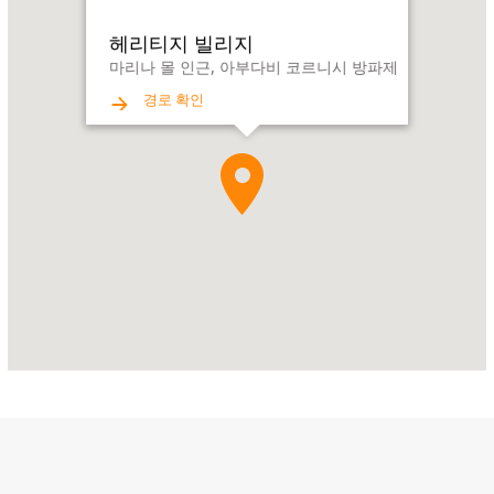
지
빌
헤리티지 빌리지
리
마리나 몰 인근, 아부다비 코르니시 방파제
지
경로 확인
Address:
마
리
나
몰
인
근,
아
부
다
비
코
르
니
시
방
파