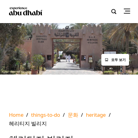
모두 보기
Home
/
things-to-do
/
문화
/
heritage
/
헤리티지 빌리지