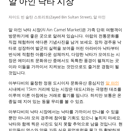
알 아인 낙타 시장
자이드 빈 술탄 스트리트(Zayed Bin Sultan Street), 알 아인
알 아인 낙타 시장(Al Ain Camel Market)은 가족 단위 여행객이
방문하기에 좋은 곳으로 알려져 있습니다. 아랍의 전통문화를
직접 체험하며 색다른 기념사진을 남겨 보세요. 장차 경주용 낙
타로 성장하여 발군의 실력을 보여줄 어린 아라비아 낙타부터
번식에 적합한 아름다운 성체까지, 다양한 낙타가 모여드는 시
장은 에미리트 문화유산 중에서도 독특한 풍경이 펼쳐지는 곳
이라 이들을 가까이서 지켜보는 것만으로도 즐거운 경험이 될
것입니다.
아부다비의 울창한 정원 도시이자 문화유산 중심지인
알 아인
시내에서 15km 거리에 있는 시장은 대도시와는 극명한 대조를
이루며 이른 아침에는 거래로 활기를 띱니다. 하지만 보통은 온
종일 떼 지어 있는 동물 무리를 볼 수 있죠.
아부다비의 낙타 시장에서는 낙타를 가까이서 만나볼 수 있을
뿐만 아니라 모의 경주에 참여할 기회도 있으니 놓치지 마세요.
낙타와 함께 찍은 사진도 잊지 못할 추억으로 남을 것입니다. 현
지인들이 염소와 양을 가득 실은 픽업트럭을 몰고 와 활발하게