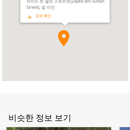
자이드 빈 술탄 스트리트(Zayed Bin Sultan
장
Street), 알 아인
Address:
경로 확인
자
이
드
빈
술
탄
스
트
리
트
(Zayed
Bin
Sultan
Street),
알
아
비슷한 정보 보기
인