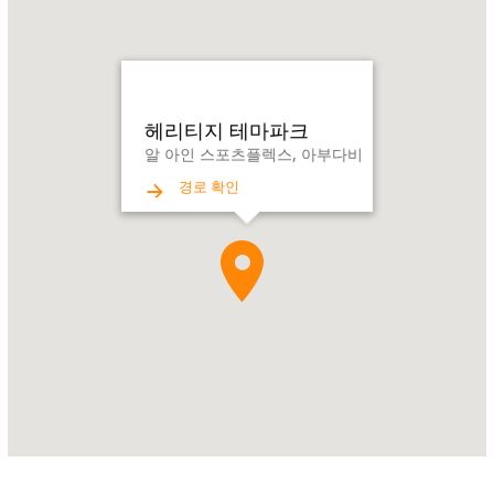
Name:
헤
리
티
지
테
헤리티지 테마파크
마
알 아인 스포츠플렉스, 아부다비
파
경로 확인
크
Address:
알
아
인
스
포
츠
플
렉
스,
아
부
다