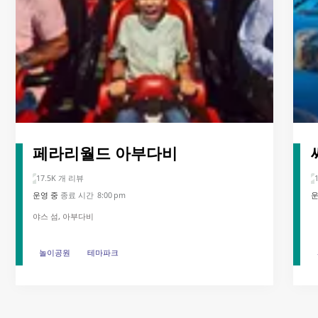
페라리월드 아부다비
17.5K 개 리뷰
운영 중
종료 시간 8:00 pm
운
야스 섬, 아부다비
놀이공원
놀이공원
테마파크
테마파크