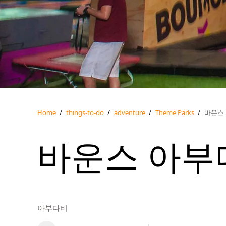
Home
/
things-to-do
/
adventure
/
Theme Parks
/
바운스
바운스 아부
아부다비