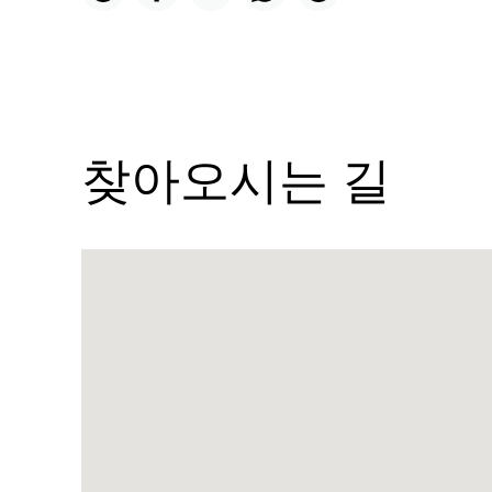
찾아오시는 길
Name:
바
운
스
아
부
다
비