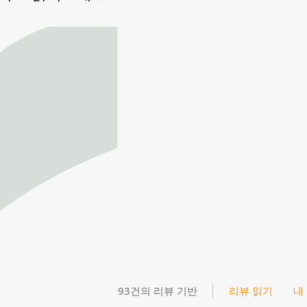
93건의 리뷰 기반
리뷰 읽기
내