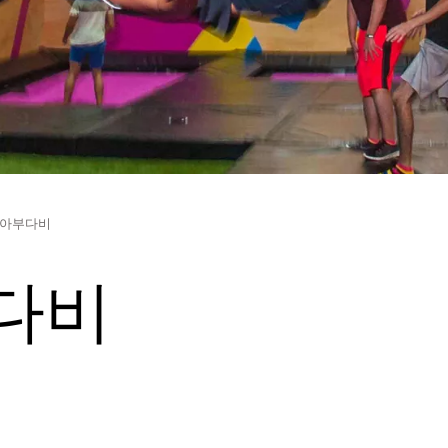
 아부다비
다비