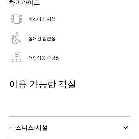
하이라이트
비즈니스 시설
장애인 접근성
어린이용 수영장
이용 가능한 객실
싱글룸
더블룸
스위트룸
최저 AED 200-250
최저 AED 200-300
최저 AED 300-500
비즈니스 시설