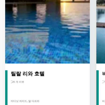
틸랄 리와 호텔
2K 개 리뷰
7
마디낫 자이드, 알 다프라
비