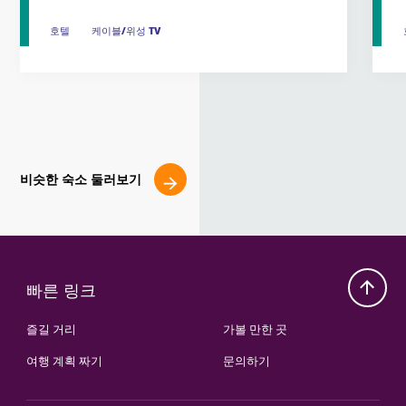
호텔
호텔
케이블/위성 TV
케이블/위성 TV
비슷한 숙소 둘러보기
빠른 링크
즐길 거리
가볼 만한 곳
여행 계획 짜기
문의하기