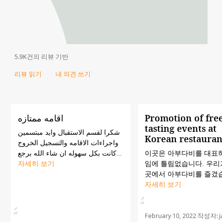
5.9K건의 리뷰 기반
리뷰 읽기
내 의견 쓰기
اقامه ممتازه
Promotion of fre
tasting events at
شكرا لقسم الاستقبال وايد مبتسمين
Korean restauran
واجراءات الاقامه والتسجيل الخروج
كانت بكل سهوله ان شاء الله برجع
이곳은 아부다비를 대표
تاني وبشكرا بالخصوص المدير إسلام
자세히 보기
임에 틀림없습니다. 우리
من الاستقبال والأستاذ انس علي
곳에서 아부다비를 즐겼습
حسن تعاملهم وتفانيهم في العمل
륭한 조식과 8층 바에서 
자세히 보기
들을 우리는 잊지 못할것
마지막날 오픈행사로 무
행운이 있었던 한국식당은
February 10, 2022
작성자:
j