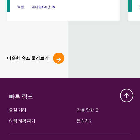
호텔
호텔
케이블/위성 TV
케이블/위성 TV
비슷한 숙소 둘러보기
빠른 링크
즐길 거리
가볼 만한 곳
여행 계획 짜기
문의하기