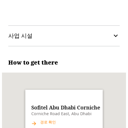
단독 객실
더블룸
스위트 룸
AED 2,000+부터
AED 2,000+부터
AED 4,500~5,000 사이
사업 시설
How to get there
Name:
Sofitel
Abu
Dhabi
Corniche
Address:
Corniche
Road
Sofitel Abu Dhabi Corniche
East,
Corniche Road East, Abu Dhabi
Abu
경로 확인
Dhabi